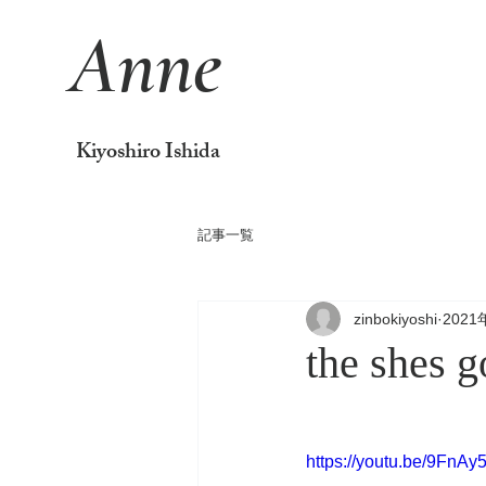
Anne
Kiyoshiro Ishida
記事一覧
zinbokiyoshi
2021
the sh
https://youtu.be/9FnAy