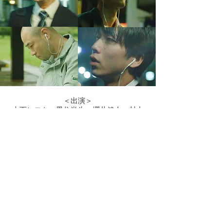
＜出演＞
大下ヒロト、黒住尚生、櫻井健人、村上
穂乃佳、中澤功
森下史也、ドンタカシ(THETOKYO)、小
野寛幸
＜スタッフ＞
撮影 : 浅津義経
照明 : 小野寛幸
録音 : 五十嵐孟史
ヘアメイク : 藤原玲子、前川泰之、渡邉
瑠奈
助監督 : 小野寛幸